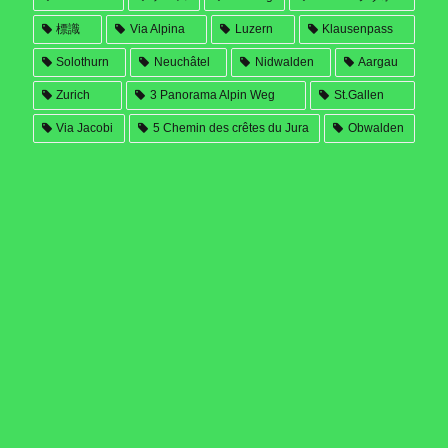
標識
Via Alpina
Luzern
Klausenpass
Solothurn
Neuchâtel
Nidwalden
Aargau
Zurich
3 Panorama Alpin Weg
St.Gallen
Via Jacobi
5 Chemin des crêtes du Jura
Obwalden