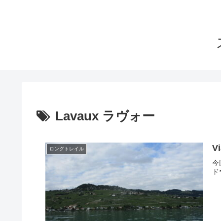
Lavaux ラヴォー
V
ロングトレイル
今
ド