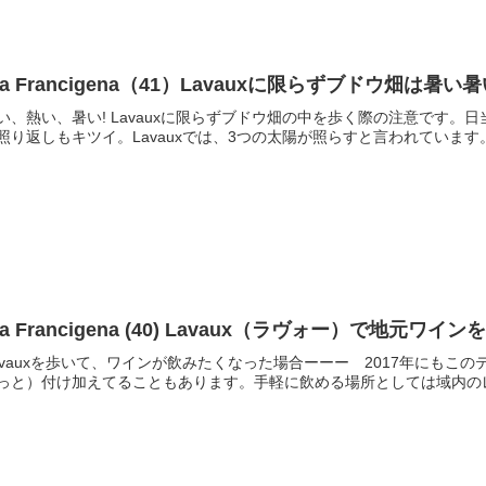
ia Francigena（41）Lavauxに限らずブドウ畑は暑い
い、熱い、暑い! Lavauxに限らずブドウ畑の中を歩く際の注意です
照り返しもキツイ。Lavauxでは、3つの太陽が照らすと言われています
ia Francigena (40) Lavaux（ラヴォー）で地元ワ
avauxを歩いて、ワインが飲みたくなった場合ーーー 2017年にも
っと）付け加えてることもあります。手軽に飲める場所としては域内のレ