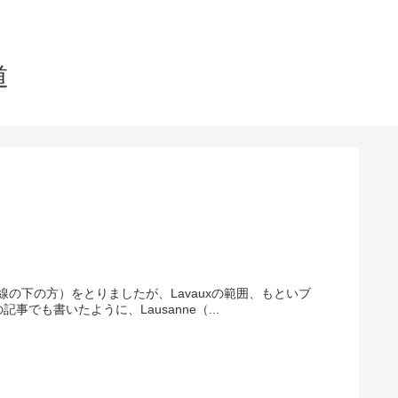
道
太線の下の方）をとりましたが、Lavauxの範囲、もといブ
も書いたように、Lausanne（...