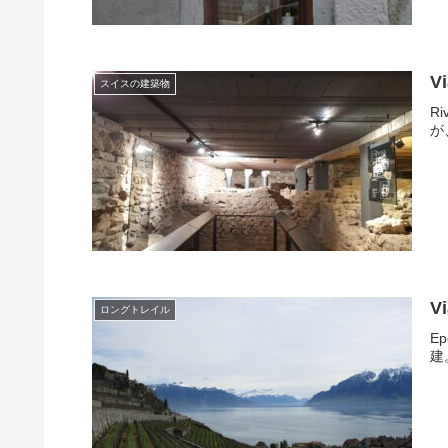
V
スイスの建築物
R
が
V
ロングトレイル
E
建