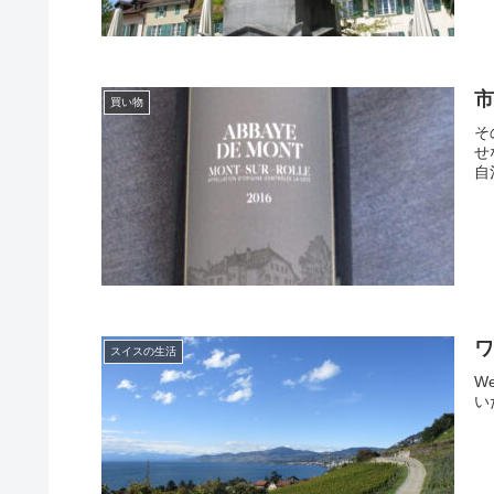
買い物
そ
せ
自
スイスの生活
W
い