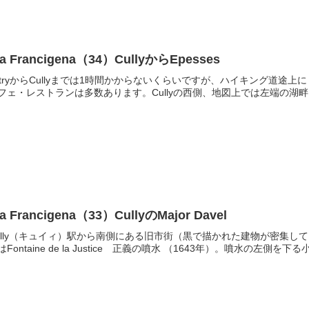
ia Francigena（34）CullyからEpesses
utryからCullyまでは1時間かからないくらいですが、ハイキング道途上に
フェ・レストランは多数あります。Cullyの西側、地図上では左端の湖畔にBains
ia Francigena（33）CullyのMajor Davel
ully（キュイィ）駅から南側にある旧市街（黒で描かれた建物が密集
はFontaine de la Justice 正義の噴水 （1643年）。噴水の左側を下る小道が