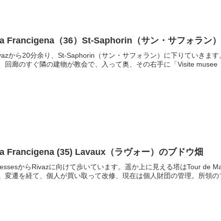
ia Francigena（36）St-Saphorin（サン・サフォラン
ivazから20分余り、St-Saphorin（サン・サフォラン）に下りて
、回廊のすぐ隣の建物が教会で、入って奥、その右手に「Visite muse
ia Francigena (35) Lavaux（ラヴォー）のブドウ畑
pessesからRivazに向けて歩いています。遥か上に見える塔はTour de M
。変遷を経て、個人が買い取って改修、現在は個人財団の管理。所領のブ