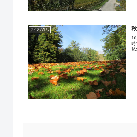
秋
スイスの生活
1
時
私の