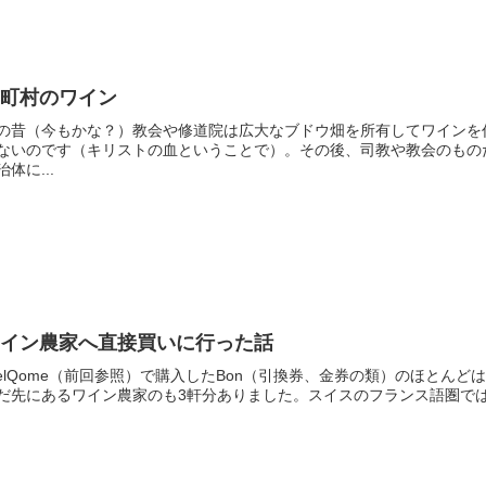
市町村のワイン
の昔（今もかな？）教会や修道院は広大なブドウ畑を所有してワインを
ないのです（キリストの血ということで）。その後、司教や教会のもの
治体に...
ワイン農家へ直接買いに行った話
elQome（前回参照）で購入したBon（引換券、金券の類）のほとん
だ先にあるワイン農家のも3軒分ありました。スイスのフランス語圏ではCav