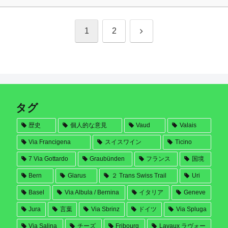
次
1
2
へ
タグ
歴史
個人的な意見
Vaud
Valais
Via Francigena
スイスワイン
Ticino
7 Via Gottardo
Graubünden
フランス
国境
Bern
Glarus
２ Trans Swiss Trail
Uri
Basel
Via Albula / Bernina
イタリア
Geneve
Jura
言葉
Via Sbrinz
ドイツ
Via Spluga
Via Salina
チーズ
Fribourg
Lavaux ラヴォー