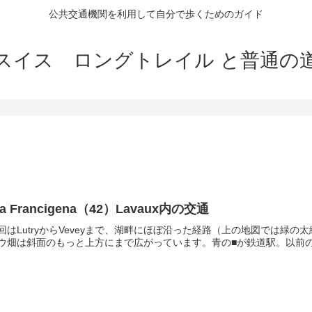
公共交通機関を利用して自分で歩くためのガイド
スイス ロングトレイル と普通の
ia Francigena（42）Lavaux内の交通
回はLutryからVeveyまで、湖畔にほぼ沿った経路（上の地図では緑の
ウ畑は斜面のもっと上方にまで広がっています。青の■が鉄道駅。以前の記事で