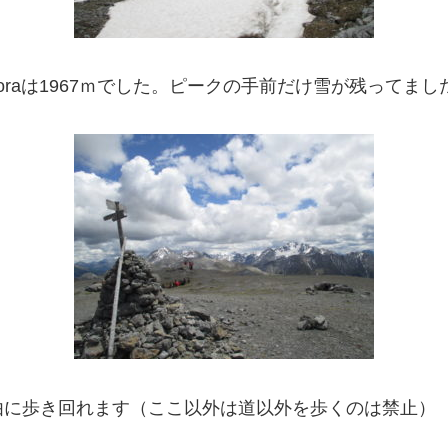
Buffaloraは1967ｍでした。ピークの手前だけ雪が残ってま
由に歩き回れます（ここ以外は道以外を歩くのは禁止）