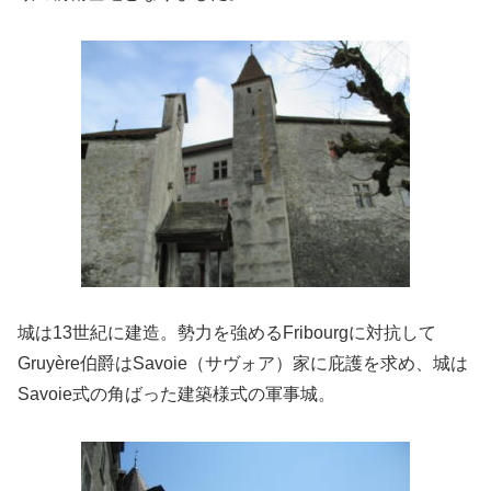
城は13世紀に建造。勢力を強めるFribourgに対抗して
Gruyère伯爵はSavoie（サヴォア）家に庇護を求め、城は
Savoie式の角ばった建築様式の軍事城。