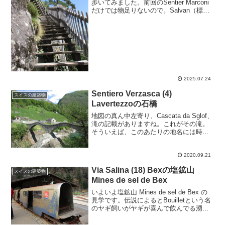
歩いてみました。前回のSentier Marconi
だけでは物足りないので。Salvan（標高
929ｍ）から北上してLes Granges、そこ
からTetes des Cretes、Gorges ...
2025.07.24
Sentiero Verzasca (4)
スイスの建築物
Lavertezzoの石橋
地図の真ん中左寄り、Cascata da Sglof、
滝の記載がありますね。これがその滝。
そういえば、このあたりの地名には時々
イタリア語とは違う表記（oの上に点々
（ウムラート）がついている）などイタ
リア語らしくない綴りがありますね。イ
2020.09.21
タリア...
Via Salina (18) Bexの塩鉱山
スイスの建築物
Mines de sel de Bex
いよいよ塩鉱山 Mines de sel de Bex の
見学です。伝説によるとBouilletという名
のヤギ飼いがヤギが喜んで飲んでる湧水
がうっすら塩味！ってことで発見。土産
物や受付がある建物、そして線路と山の