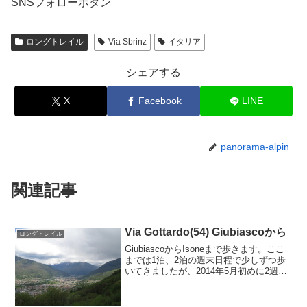
SNSフォローボタン
ロングトレイル
Via Sbrinz
イタリア
シェアする
X
Facebook
LINE
panorama-alpin
関連記事
Via Gottardo(54) Giubiascoから
ロングトレイル
GiubiascoからIsoneまで歩きます。ここ
までは1泊、2泊の週末日程で少しずつ歩
いてきましたが、2014年5月初めに2週間
ちょっとの日程でTicinoに居座りました。
Via Gottardoの残りの部分を5日間（3日
+2日で間に別の...