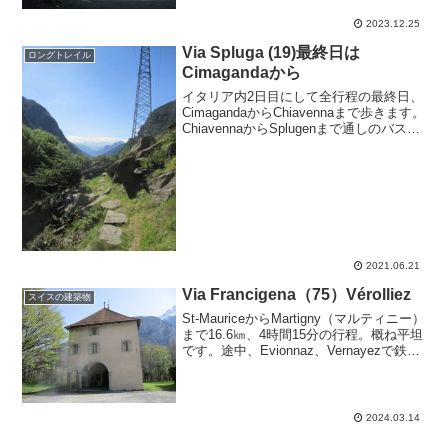
指すのは丘の麓にあるDévens（デヴァ
ン）という集落。Panexの塩鉱山から7.5
2023.12.25
ｋｍ...
Via Spluga (19)最終日は
ロングトレイル
Cimagandaから
イタリア内2日目にして全行程の最終日、
CimagandaからChiavennaまで歩きます。
ChiavennaからSplugenまで通しのバスは
1日3本しかないけれどIsolaまでなら６本
程度ありました。とは言ってもChiavenna
発7:...
2021.06.21
Via Francigena（75）Vérolliez
スイスの建築物
St-MauriceからMartigny（マルティニー）
まで16.6㎞、4時間15分の行程。概ね平坦
です。途中、Evionnaz、Vernayezで鉄道
駅の近くを通ります。St-Maurice駅（標
高419m）を出発したのは2021年4月初...
2024.03.14