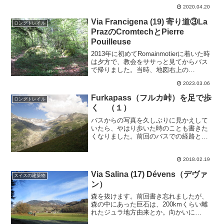
2020.04.20
Via Francigena (19) 寄り道③La
ロングトレイル
PrazのCromtechとPierre
Pouilleuse
2013年に初めてRomainmotierに着いた時
は夕方で、教会をササっと見てからバス
で帰りました。当時、地図右上の
Romainmotierから下端のL'Isleまでバスが
2023.03.06
通っていて、L'Isleからバスを乗り換えて
Cossonayの駅、...
Furkapass（フルカ峠）を足で歩
ロングトレイル
く （１）
バスからの写真を久しぶりに見かえして
いたら、やはり歩いた時のことも書きた
くなりました。前回のバスでの経路とは
反対に、OberwaldからAndermatt方向に
歩いてます。Oberwald（1368ｍ）に宿
泊。ここはホテル、レストランとも多...
2018.02.19
Via Salina (17) Dévens（デヴァ
スイスの建築物
ン）
森を抜けます。前回書き忘れましたが、
森の中にあった巨石は、200kmくらい離
れたジュラ地方由来とか。向かいに
Antagnesがある丘が見えますが、次に目