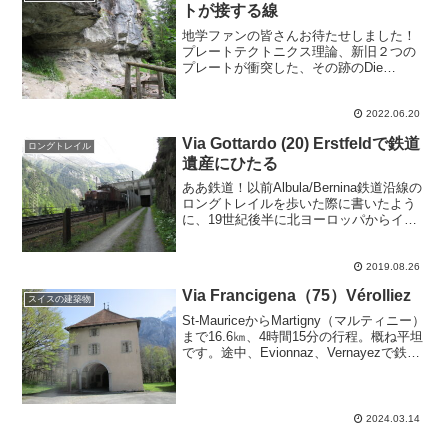
トが接する線
地学ファンの皆さんお待たせしました！
プレートテクトニクス理論、新旧２つの
プレートが衝突した、その跡のDie
magische Linien 「魔法の線」に文字通り
触れられる世界でも珍しい場所。Via
SuworowとSoolの集落への分岐（...
2022.06.20
Via Gottardo (20) Erstfeldで鉄道
ロングトレイル
遺産にひたる
ああ鉄道！以前Albula/Bernina鉄道沿線の
ロングトレイルを歩いた際に書いたよう
に、19世紀後半に北ヨーロッパからイタ
リアへ抜ける道をつくれ！との圧力がか
かった時に、候補となった路線は
Gotthard経由だけではありませんでし
2019.08.26
た。1...
Via Francigena（75）Vérolliez
スイスの建築物
St-MauriceからMartigny（マルティニー）
まで16.6㎞、4時間15分の行程。概ね平坦
です。途中、Evionnaz、Vernayezで鉄道
駅の近くを通ります。St-Maurice駅（標
高419m）を出発したのは2021年4月初...
2024.03.14