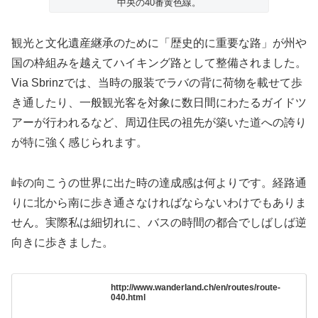
中央の40番黄色線。
観光と文化遺産継承のために「歴史的に重要な路」が州や
国の枠組みを越えてハイキング路として整備されました。
Via Sbrinzでは、当時の服装でラバの背に荷物を載せて歩
き通したり、一般観光客を対象に数日間にわたるガイドツ
アーが行われるなど、周辺住民の祖先が築いた道への誇り
が特に強く感じられます。
峠の向こうの世界に出た時の達成感は何よりです。経路通
りに北から南に歩き通さなければならないわけでもありま
せん。実際私は細切れに、バスの時間の都合でしばしば逆
向きに歩きました。
http://www.wanderland.ch/en/routes/route-
040.html