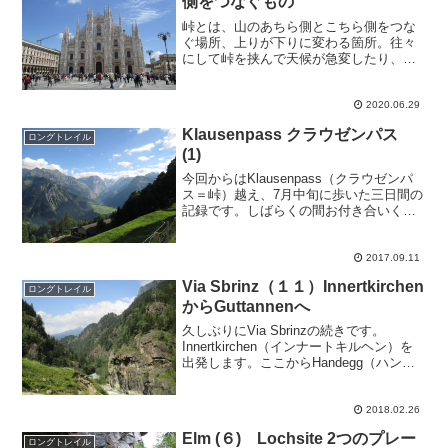
側をつなぐもの
峠とは、山のあちら側とこちら側をつな
ぐ場所、上りが下りに変わる箇所。往々
にして峠を挟んで天候が急変したり、州
境、県境になってることもありますが、
Gottardo峠の場合、州の境界は峠からそ
れなりに離れたところにあり、峠は丸ご
2020.06.29
とTicino州...
Klausenpass クラウゼンパス
ロングトレイル
(1)
今回からはKlausenpass（クラウゼンパ
ス＝峠）越え、7月中旬に歩いた三日間の
記録です。しばらくの間お付き合いくだ
さい。Glarus（グラールス）州の
Braunwald（ブラウンワルド）から歩き始
めます。チューリッヒから湖沿いを南東
2017.09.11
に...
Via Sbrinz（１１）Innertkirchen
ロングトレイル
からGuttannenへ
久しぶりにVia Sbrinzの続きです。
Innertkirchen（インナートキルヘン）を
出発します。ここからHandegg（ハンデ
ッグ）まで、山と山の隙間を流れる
Aare（アール）川とバス道路と並行に歩
きますが、舗装道路を歩く部分はほと...
2018.02.26
Elm (６) Lochsite 2つのプレー
ロングトレイル