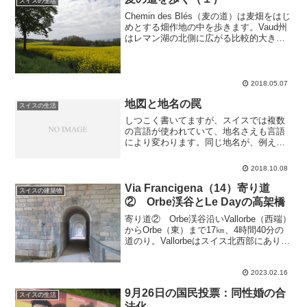
スイスの生活
Chemin des Blés（麦の道）は麦畑をはじ
めとする畑作地の中を歩きます。Vaud州
はレマン湖の北側に広がる比較的大きな
州で、一部ではPays de Vaud（州じゃな
くてVaud国）とも自称しています。湖を
のぞむブドウ畑が有名です...
2018.05.07
地図と地名の罠
スイスの生活
しつこく書いてますが、スイスでは複数
の言語が使われていて、地名さえも言語
により変わります。同じ地名が、例えば
ジュネーブはフランス語ではGenève（発
音はジュネーブ）、ドイツ語では
2018.10.08
Genf（ゲンフ）、イタリア語では
Geneva（ジェネヴァ）...
Via Francigena（14）寄り道
スイスの建築物
② Orbe渓谷とLe Dayの高架橋
寄り道② Orbe渓谷沿いVallorbe（西端）
からOrbe（東）まで17㎞、4時間40分の
道のり。Vallorbeはスイス北西部にありフ
ランスとの国境の町。Lausanne発パリ行
きのTGVはここを通ります。Vallorbeの西
北には1...
2023.02.16
9月26日の国民投票：同性婚の合
スイスの生活
法化