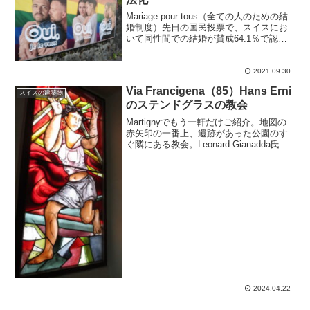
Mariage pour tous（全ての人のための結
婚制度）先日の国民投票で、スイスにお
いて同性間での結婚が賛成64.1％で認め
られました。また、可決されるには総得
票率に加えて、26ある州の過半数、14以
上の州での賛成が必要ですが、なんと...
2021.09.30
Via Francigena（85）Hans Erni
スイスの建築物
のステンドグラスの教会
Martignyでもう一軒だけご紹介。地図の
赤矢印の一番上、遺跡があった公園のす
ぐ隣にある教会。Leonard Gianadda氏の
全面援助により改装され、ステンドグラ
スは全てHans Erni氏によるデザインで新
設されました。Hans E...
2024.04.22