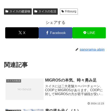
スイスの建築物
スイスの生活
Fribourg
シェアする
X
Facebook
LINE
panorama-alpin
関連記事
MIGROSの本気、時々勇み足
スイスの生活
スイスには二大老舗スーパーチェーン、
COOPとMIGROSがあります。COOPに
対してMIGROSの方が若干値段が安い、
その分品質がイマイチかも、という感覚
が皆にありました。MIGROSにしかない
2024.12.23
品もあり、一概に優劣はつけられないと
しても。...
麦の道を歩く（１）