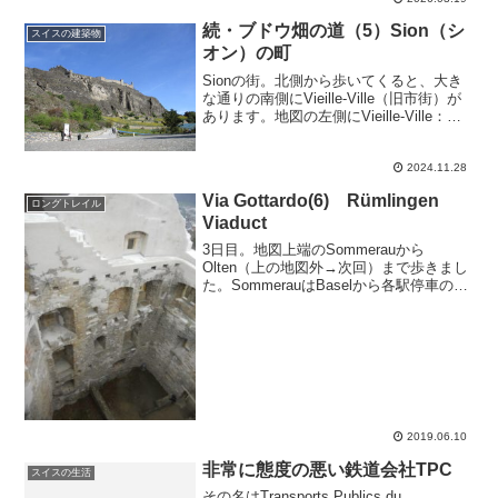
さを歩いてきました。Zwingenに向って下
りていくと、とんがり...
続・ブドウ畑の道（5）Sion（シ
スイスの建築物
オン）の町
Sionの街。北側から歩いてくると、大き
な通りの南側にVieille-Ville（旧市街）が
あります。地図の左側にVieille-Ville：青
い四角のバス停があるバスが通る車道の
間。地図で黒で表された建物が細い通り
の両側に隙間なくみっしり...
2024.11.28
Via Gottardo(6) Rümlingen
ロングトレイル
Viaduct
3日目。地図上端のSommerauから
Olten（上の地図外→次回）まで歩きまし
た。SommerauはBaselから各駅停車の列
車です。駅から線路のすぐ脇の小道を歩
きます。道標はちゃんとあります。川と
線路が平行に走ってますが、30分ほど行
っ...
2019.06.10
非常に態度の悪い鉄道会社TPC
スイスの生活
その名はTransports Publics du