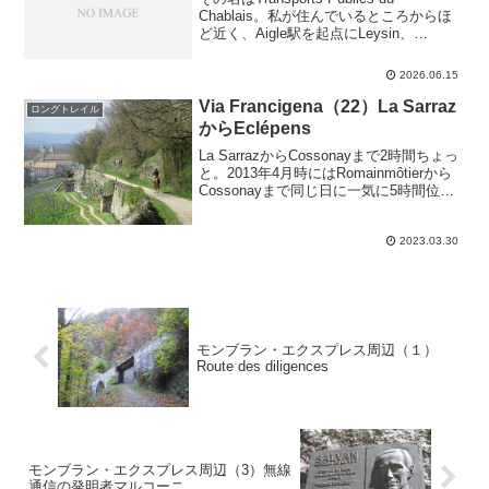
Chablais。私が住んでいるところからほ
ど近く、Aigle駅を起点にLeysin、
Diablerets、Monthey～Champeryへの3路
線と、Aigle周辺及びそれぞれの終点か...
2026.06.15
Via Francigena（22）La Sarraz
ロングトレイル
からEclépens
La SarrazからCossonayまで2時間ちょっ
と。2013年4月時にはRomainmôtierから
Cossonayまで同じ日に一気に5時間位か
けて、10年後の2023年2月には2回に分け
て改めてLa Sarrazから。La Sarr...
2023.03.30
モンブラン・エクスプレス周辺（１）
Route des diligences
モンブラン・エクスプレス周辺（3）無線
通信の発明者マルコーニ