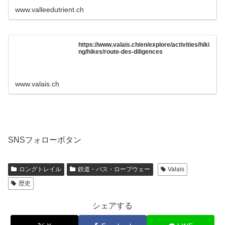
www.valleedutrient.ch
https://www.valais.ch/en/explore/activities/hiki
ng/hikes/route-des-diligences
www.valais.ch
SNSフォローボタン
ロングトレイル
鉄道・バス・ロープウェー
Valais
歴史
シェアする