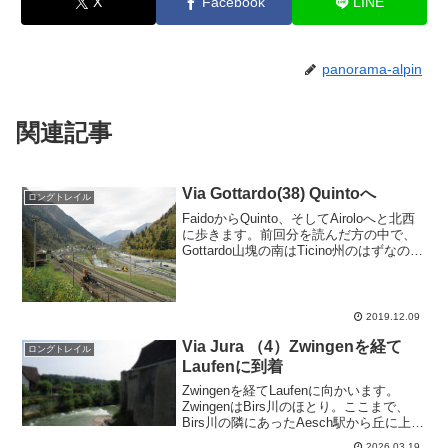
X
Facebook
LINE
panorama-alpin
関連記事
Via Gottardo(38) Quintoへ
ロングトレイル
FaidoからQuinto、そしてAiroloへと北西
に歩きます。前回分を読んだ方の中で、
Gottardo山塊の南はTicino州のはずなの
に、なぜに北側のUri州が道を開発してい
るんだ？と疑問を持った方、賢明です！
1440年頃から1798...
2019.12.09
Via Jura （4）Zwingenを経て
ロングトレイル
Laufenに到着
Zwingenを経てLaufenに向かいます。
ZwingenはBirs川のほとり。ここまで、
Birs川の隣にあったAesch駅から丘に上
り、ずーっとBirs川を見下ろすような高
2026.03.19