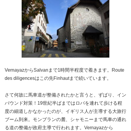
VernayazからSalvanまで1時間半程度で着きます。Route
des diligencesはこの先Finhautまで続いています。
さて何故に馬車道が整備されたかと言うと、ずばり、イン
バウンド対策！19世紀半ばまではロバを連れて歩ける程
度の細道しかなかったのが、イギリス人が主導する大旅行
ブーム到来。モンブランの麓、シャモニーまで馬車の通れ
る道の整備が政府主導で行われます。Vernayazから