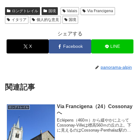
ロングトレイル
国境
Valais
Via Francigena
イタリア
個人的な意見
国境
シェアする
X
Facebook
LINE
panorama-alpin
関連記事
Via Francigena（24）Cossonay
ロングトレイル
へ
Eclépens（460ｍ）から緩やかに上って
Cossonay-Villeは標高560ｍの丘の上。下
に見えるのはCossonay-Penthalaz駅のそ
ばにある小麦貯蔵施設 Vaud cerealesと大