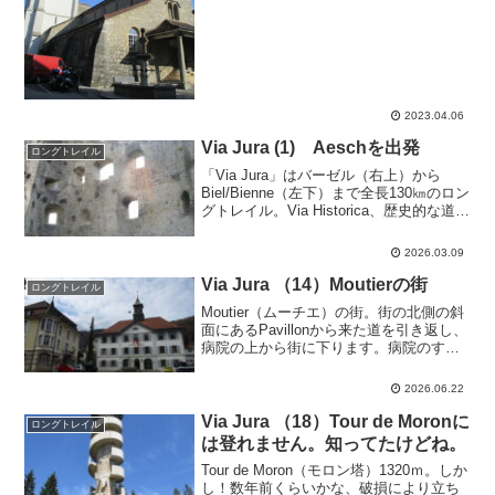
型COOP、その左側に広がるPen...
2023.04.06
Via Jura (1) Aeschを出発
ロングトレイル
「Via Jura」はバーゼル（右上）から
Biel/Bienne（左下）まで全長130㎞のロン
グトレイル。Via Historica、歴史的な道が
整備されたもので80番の番号が付いてお
り、Basel、Solothurn、Jura、Bernの...
2026.03.09
Via Jura （14）Moutierの街
ロングトレイル
Moutier（ムーチエ）の街。街の北側の斜
面にあるPavillonから来た道を引き返し、
病院の上から街に下ります。病院のすぐ
下にはPrison Regional、つまり牢があ
り、よく見ると小規模な建物ながら、監
2026.06.22
獄特有の柵で囲まれています。...
Via Jura （18）Tour de Moronに
ロングトレイル
は登れません。知ってたけどね。
Tour de Moron（モロン塔）1320ｍ。しか
し！数年前くらいかな、破損により立ち