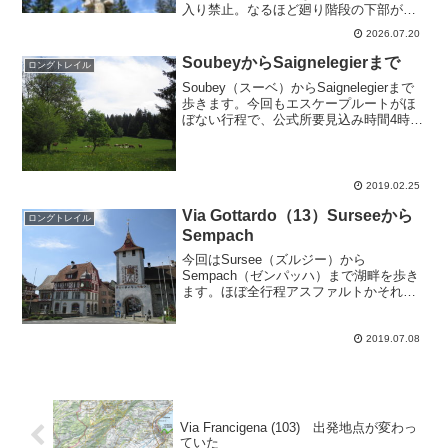
入り禁止。なるほど廻り階段の下部が本
当に崩壊してますね。人が立ち入らない
2026.07.20
ようにわざと壊したのか、本当にこんな
風に崩れちゃったのか？？？ちなみに設
SoubeyからSaignelegierまで
ロングトレイル
計はマ...
Soubey（スーベ）からSaignelegierまで
歩きます。今回もエスケープルートがほ
ぼない行程で、公式所要見込み時間4時間
25分、12.4km、上り835m、下り325m。
私は2014年の5月下旬と2018年の10月中
旬に歩いていて、...
2019.02.25
Via Gottardo（13）Surseeから
ロングトレイル
Sempach
今回はSursee（ズルジー）から
Sempach（ゼンパッハ）まで湖畔を歩き
ます。ほぼ全行程アスファルトかそれに
近い道で、上り下りもほとんど無いで
す。駅からSurseeの旧市街を通って湖畔
に出ます。スイス文化財保護協会が毎年
2019.07.08
発表しているWa...
Via Francigena (103) 出発地点が変わっ
ていた