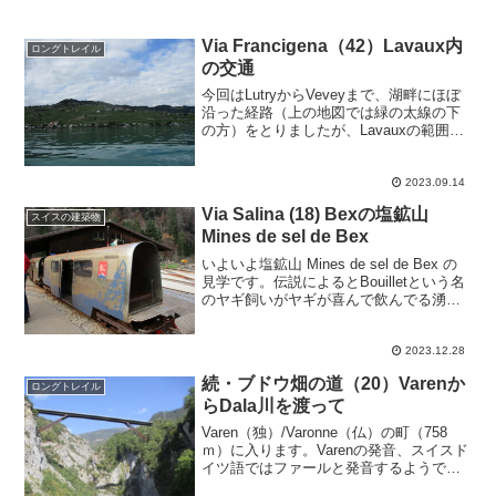
Via Francigena（42）Lavaux内
ロングトレイル
の交通
今回はLutryからVeveyまで、湖畔にほぼ
沿った経路（上の地図では緑の太線の下
の方）をとりましたが、Lavauxの範囲、
もといブドウ畑は斜面のもっと上方にま
で広がっています。青の■が鉄道駅。以前
の記事でも書いたように、Lausanne（...
2023.09.14
Via Salina (18) Bexの塩鉱山
スイスの建築物
Mines de sel de Bex
いよいよ塩鉱山 Mines de sel de Bex の
見学です。伝説によるとBouilletという名
のヤギ飼いがヤギが喜んで飲んでる湧水
がうっすら塩味！ってことで発見。土産
物や受付がある建物、そして線路と山の
中に入っていくトンネル。一般...
2023.12.28
続・ブドウ畑の道（20）Varenか
ロングトレイル
らDala川を渡って
Varen（独）/Varonne（仏）の町（758
ｍ）に入ります。Varenの発音、スイスド
イツ語ではファールと発音するようで
す。Varenには毎日営業しているらしいレ