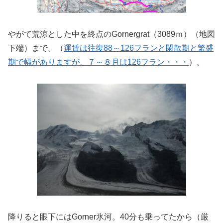
やがて荒涼とした中を終点のGornergrat（3089ｍ）（地図
下端）まで。（
運賃は往復88～126フランと閑散期と繁盛
期で幅がありますが、７～８月は126フラン・・・
）。
降りると眼下にはGorner氷河。40分も乗ってたから（厳