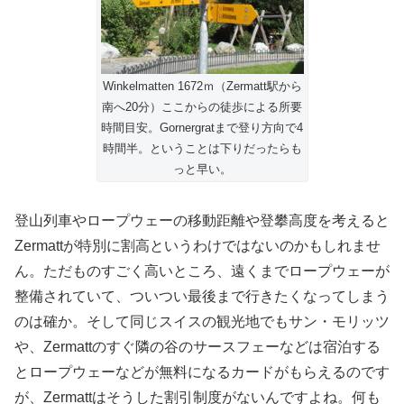
Winkelmatten 1672ｍ（Zermatt駅から
南へ20分）ここからの徒歩による所要
時間目安。Gornergratまで登り方向で4
時間半。ということは下りだったらも
っと早い。
登山列車やロープウェーの移動距離や登攀高度を考えると
Zermattが特別に割高というわけではないのかもしれませ
ん。ただものすごく高いところ、遠くまでロープウェーが
整備されていて、ついつい最後まで行きたくなってしまう
のは確か。そして同じスイスの観光地でもサン・モリッツ
や、Zermattのすぐ隣の谷のサースフェーなどは宿泊する
とロープウェーなどが無料になるカードがもらえるのです
が、Zermattはそうした割引制度がないんですよね。何も