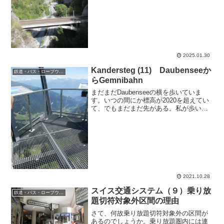
ストラン、宿などあり。写真は昔ながら
の建物だけど、大半は近代的な建物
で、...
2025.01.30
Kandersteg (11) Daubenseeか
鉄道・バス・ロープウェー
らGemnibahn
まだまだDaubenseeの横を歩いていま
す。いつの間にか標高が2020を超えてい
て、でもまだまだ先がある。私が歩いて
いたのは湖畔からどんどん離れて上って
いく道でしたが、それとは別に、湖畔に
沿った道があります（地図上では色がつ
いた線ではなく...
2021.10.28
スイス交通システム（９）乗り放
鉄道・バス・ロープウェー
題切符対象外区間の理由
さて、何故乗り放題切符対象外の区間が
あるのでしょうか。乗り放題圏内には連