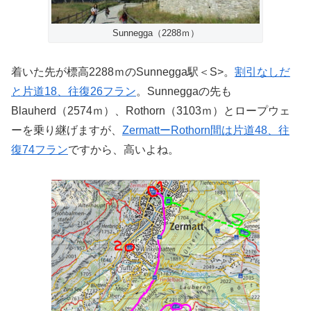
Sunnegga（2288ｍ）
着いた先が標高2288ｍのSunnegga駅＜S>。
割引なしだ
と片道18、往復26フラン
。Sunneggaの先も
Blauherd（2574ｍ）、Rothorn（3103ｍ）とロープウェ
ーを乗り継げますが、
ZermattーRothorn間は片道48、往
復74フラン
ですから、高いよね。