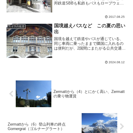
邦鉄道SBBも私鉄もバスもロープウェー
も一緒になっているのに。そういえば地
域の乗り放題切符Mobilisにも、すぐそば
なのにゾーン外があったのは何故？スイ
2017.08.25
スではそれなり...
国境越えバスなど この夏の思い
スイスの生活
出
国境を越えて鉄道やバスが通じている、
同じ車両に乗ったままで隣国に入れるの
は便利だが、2国間にまたがる公共交通路
線では、遅れやキャンセルなどのトラブ
ルが結構多い。鉄道には国ごとに「哲
学」があり、お互いに完全には相いれな
2024.08.12
いらしい。国境越え時には...
Zermattから（4）とにかく高い、Zermatt
の乗り物運賃
Zermattから（6）登山列車の終点
Gornergrat（ゴルナーグラート）