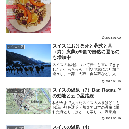
早く、フライングでバンバン音がしてい
たし、午前1時過ぎまで続いていて、うる
さかったーーー空には星が見えるくらい
晴れていて、それな...
2023.01.05
スイスにおける死と葬式と墓
スイスの生活
（終）火葬が9割で自然に還るの
も増加中
スイスの墓地について長々と書いてきま
したが、もちろん、州や地域により相当
違うし、土葬、火葬、自然葬など、人々
の考え方もどんどん変わっています。写
2025.04.10
真はフリブール州の山間の村Jaun（ヤウ
ン）の墓地。木製の十字架＆キリスト像
スイスの温泉（7）Bad Ragaz そ
スイスの生活
がずらーっと並んでい...
の効能と五つ星路線
私が今まで入ったスイスの温泉はどこも
お湯が無色透明・無臭で日本の温泉に慣
れた身としてはとても寂しい。温泉施設
のサイトには温泉水に含まれる成分が載
2022.05.19
っているので「ただの」水ではないはず
だけど。スイスの健康保険は私企業運営
スイスの温泉（4）
スイスの生活