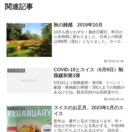
関連記事
秋の雑感 2019年10月
スイスの生活
10月も残りわずか！最終日曜日、昨日か
ら冬時間に変わりました。日本との時差
は8時間（遅れ）となりました。ヨーロッ
パでは時間を変えるの（サマータイム導
入）は今年で最後だそうで、来年は冬時
間と夏時間、どちらで統一するんだろ
う？10月になると私の...
2019.10.28
COVID-19とスイス（6月9日）制
スイスの生活
限緩和第3弾
6月6日より制限緩和・第3弾。イベント・
劇場・映画館の再開！300人までの制限が
あるけどね。観光目的の山岳鉄道やロー
プウェー、義務教育以降の教育機関も再
2020.06.10
開。夜の12時までだけどクラブやディス
コも可。デモも可。制限が緩和されて以
スイスのお正月、2023年1月のス
スイスの生活
降も新規感染者...
イス
新年は、爆竹と花火で始まります。年々
花火が大掛かりになる気がする。午前0時
と共に打ち上げられるはずが、20分近く