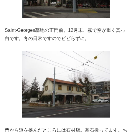
Saint-Georges墓地の正門前。12月末、霧で空が重く真っ
白です。冬の日常ですのでビビらずに。
門から道を挟んだところには石材店。墓石扱ってます。ち