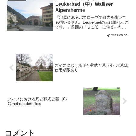
で、基本設定の他に個々人...
Leukerbad（中）Walliser
Alpentherme
「部屋にあるバスローブで町内を歩いて
も構いません。Leukerbadの人は慣れっこ
です。」前回の「５１℃」に泊まった
時、ホテルの人から受けた説明。日本で
2022.05.09
は旅館の浴衣で館内も街中もOKだけれど
海外のホテルではパジャマで部屋の外に
出るな、と聞き...
スイスにおける死と葬式と墓（4）お墓は
使用期限あり
スイスにおける死と葬式と墓（6）
Cimetiere des Rois
コメント