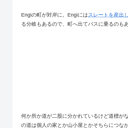
Engiの町が対岸に。Engiには
スレートを産出
る分岐もあるので、町へ出てバスに乗るのも
何か所か道が二股に分かれているけど道標が
の道は個人の家とか山小屋とかそちらにつな