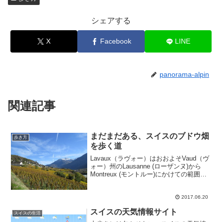
シェアする
X
Facebook
LINE
panorama-alpin
関連記事
まだまだある、スイスのブドウ畑
歩き方
を歩く道
Lavaux（ラヴォー）はおおよそVaud（ヴ
ォー）州のLausanne (ローザンヌ)から
Montreux (モントルー)にかけての範囲と
されていますが、ブドウ栽培はここから
東西両方向に断続的に続いています。
Lavauxから西へスイス最西...
2017.06.20
スイスの天気情報サイト
スイスの生活