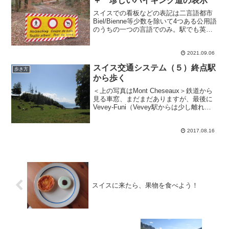
＋ 珍しいハイキング道の表示
スイスでの看板などの表記は二言語都市
Biel/Bienne等少数を除いて4つある公用語
のうちの一つの言語でのみ。駅でも英語
表記は意外に少ない。いや、英語での表
示は外国人観光客が多い観光地か空港駅
くらいでしか見かけない・・・かもしれ
2021.09.06
ない。日本...
スイス交通システム（５）終点駅
歩き方
から歩く
＜上の写真はMont Cheseaux＞鉄道から
見る車窓、まだまだありますが、最後に
Vevey-Funi（Vevey駅からは少し離れて
いる）からのケーブルカーのことを少し
だけ話します。無人運転で昼間は15分間
隔、終点のMont-Pèleri...
2017.08.16
スイスに来たら、果物を食べよう！