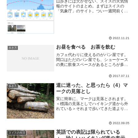
山歩きには欠かせない、スイスの天気情
報のサイトのまとめ。まずはスイスの
「気象庁」のサイト。つい一週間前くら
いにデザインが大幅更新されました：最
初のページ。右上端の「DE FR IT EN」
で言語切り替え。ENを選べば英語版にな
ります。中央に...
2022.11.21
お昼を食べる お茶を飲む
歩き方
カフェ代わりに使えるのがパン屋です。
間口はただのパン屋でも、ショーケース
の奥に飲食スペースがあるところが多い
のです。入り口のショーケース内のパン
かケーキを選び、中で食べることを告げ
2017.07.11
ればお皿に載せてくれるので、その分の
お代はそこで払い奥のテー...
道に迷った、と思ったら（4）マ
歩き方
ークの見落とし
実に簡単に、マークは見落とされます。
＜標識の見落としでハイキング道から外
れている＞それまで歩いてきた道より少
し細かったり目立たない小径に入るマー
クを見落とすケース。あっ牛、こんなと
ころに花、きれいな景色だなー と一瞬
2022.09.05
そちらを眺めた、写真を撮...
英語での表記は限られている
スイスの生活