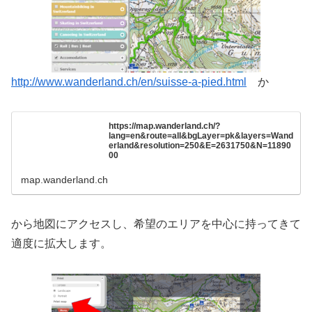
http://www.wanderland.ch/en/suisse-a-pied.html
か
https://map.wanderland.ch/?
lang=en&route=all&bgLayer=pk&layers=Wand
erland&resolution=250&E=2631750&N=11890
00
map.wanderland.ch
から地図にアクセスし、希望のエリアを中心に持ってきて
適度に拡大します。